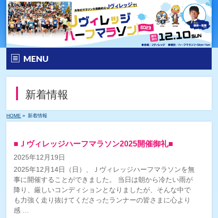
MENU
トップ
新着情報
大会要項
HOME
»
新着情報
大会の特徴
■Ｊヴィレッジハーフマラソン2025開催御礼■
エントリー
2025年12月19日
2025年12月14日（日）、Ｊヴィレッジハーフマラソンを無
コース&アクセス
事に開催することができました。 当日は朝から冷たい雨が
降り、厳しいコンディションとなりましたが、そんな中で
Q&A | お問い合わせ
も力強く走り抜けてくださったランナーの皆さまに心より
感 …