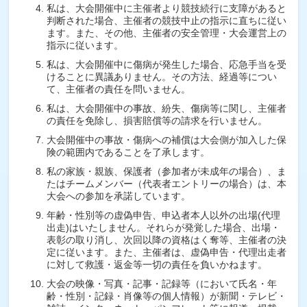
私は、大会開催中に主催者より競技続行に支障があると
判断された場合、主催者の競技中止の指示に直ちに従い
ます。また、その他、主催者の安全管理・大会運営上の
指示に従います。
私は、大会開催中に傷病が発生した場合、応急手当を受
けることに異議ありません。その方法、経過等につい
て、主催者の責任を問いません。
私は、大会開催中の事故、紛失、傷病等に関し、主催者
の責任を免除し、損害賠償等の請求を行いません。
大会開催中の事故・傷病への補償は大会側が加入した保
険の範囲内であることを了承します。
私の家族・親族、保護者（参加者が未成年の場合）、ま
たはチームメンバー（代表者エントリーの場合）は、本
大会への参加を承諾しています。
年齢・性別等の虚偽申告、申込者本人以外の出場(代理
出走)はいたしません。それらが発覚した場合、出場・
表彰の取り消し、次回以降の資格はく奪等、主催者の決
定に従います。また、主催者は、虚偽申告・代理出走者
に対して救護・返金等一切の責任を負いかねます。
大会の映像・写真・記事・記録等（において氏名・年
齢・性別・記録・肖像等の個人情報）が新聞・テレビ・