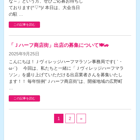
な～」という方、ぜひご応募お待ちし
ております(^▽^)/ 本日は、大会当日
の駐 …
この記事を読む
「Ｊハーフ商店街」出店の募集について🍽🚙
2025年9月25日
こんにちは！Ｊヴィレッジハーフマラソン事務局です(｀･
ω･´)ゞ 今回は、私たちと一緒に「Ｊヴィレッジハーフマラ
ソン」を盛り上げていただける出店業者さんを募集いたし
ます！！ 毎年恒例”Ｊハーフ商店街”は、開催地域の広野町
…
この記事を読む
1
2
»