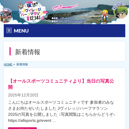
MENU
トップ
新着情報
大会要項
HOME
»
新着情報
大会の特徴
【オールスポーツコミュニティより】当日の写真公
エントリー
開
2025年12月20日
コース&アクセス
こんにちはオールスポーツコミュニティです 参加者のみな
さまお待たせいたしました Jヴィレッジハーフマラソン
Q&A | お問い合わせ
2025の写真を公開しました ↓写真閲覧はこちらからどうぞ↓
https://allsports.jp/event …