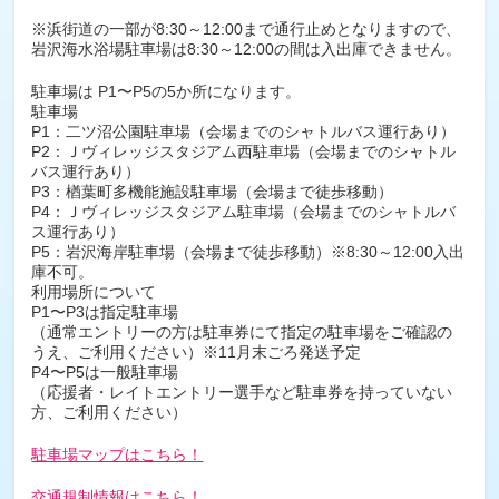
※
浜街道の一部が8:30～12:00まで通行止めとなりますので、
岩沢海水浴場駐車場は8:30～12:00の間は入出庫できません。
駐車場は P1〜P5の5か所になります。
駐車場
P1：二ツ沼公園駐車場（会場までのシャトルバス運行あり）
P2：Ｊヴィレッジスタジアム西駐車場（会場までのシャトル
バス運行あり）
P3：楢葉町多機能施設駐車場（会場まで徒歩移動）
P4：Ｊヴィレッジスタジアム駐車場（会場までのシャトルバ
ス運行あり）
P5：岩沢海岸駐車場（会場まで徒歩移動）※8:30～12:00入出
庫不可。
利用場所について
P1〜P3は指定駐車場
（通常エントリーの方は駐車券にて指定の駐車場をご確認の
うえ、ご利用ください）※11月末ごろ発送予定
P4〜P5は一般駐車場
（応援者・レイトエントリー選手など駐車券を持っていない
方、ご利用ください）
駐車場マップはこちら！
交通規制情報はこちら！