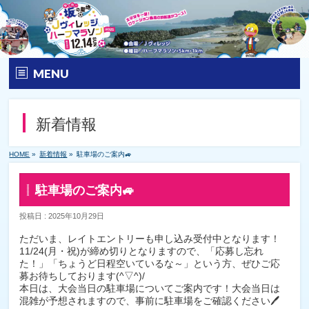
MENU
トップ
新着情報
大会要項
HOME
»
新着情報
»
駐車場のご案内🚙
大会の特徴
駐車場のご案内🚙
エントリー
投稿日 : 2025年10月29日
コース&アクセス
ただいま、レイトエントリーも申し込み受付中となります！
11/24(月・祝)が締め切りとなりますので、「応募し忘れ
た！」「ちょうど日程空いているな～」という方、ぜひご応
Q&A | お問い合わせ
募お待ちしております(^▽^)/
本日は、大会当日の駐車場についてご案内です！大会当日は
混雑が予想されますので、事前に駐車場をご確認ください🖊