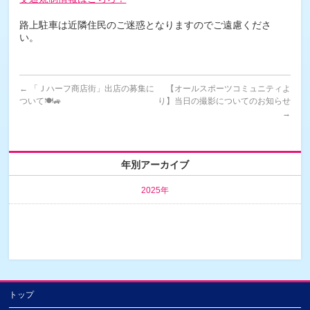
路上駐車は近隣住民のご迷惑となりますのでご遠慮くださ
い。
←
「Ｊハーフ商店街」出店の募集に
【オールスポーツコミュニティよ
ついて🍽🚙
り】当日の撮影についてのお知らせ
→
年別アーカイブ
2025年
トップ